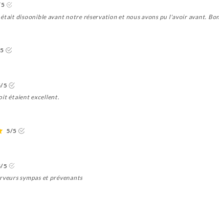
/5
était disoonible avant notre réservation et nous avons pu l'avoir avant. Bon
/5
5/5
roit étaient excellent.
5/5
5/5
erveurs sympas et prévenants