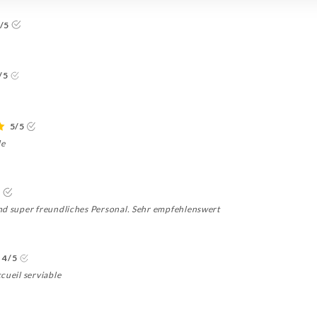
/5
/5
5/5
le
5
nd super freundliches Personal. Sehr empfehlenswert
4/5
cueil serviable