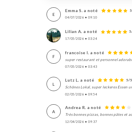
Emma S. a noté
5
E
04/07/2026
•
09:10
Lilian A. a noté
5
17/05/2026
•
03:24
francoise l. a noté
F
super restaurant et personnel adorab
07/05/2026
•
03:43
Lutz L. a noté
5/
L
Schönes Lokal, super leckeres Essen u
02/05/2026
•
09:54
Andrea R. a noté
A
Très bonnes pizzas, bonnes pâtes et ac
12/04/2026
•
09:37