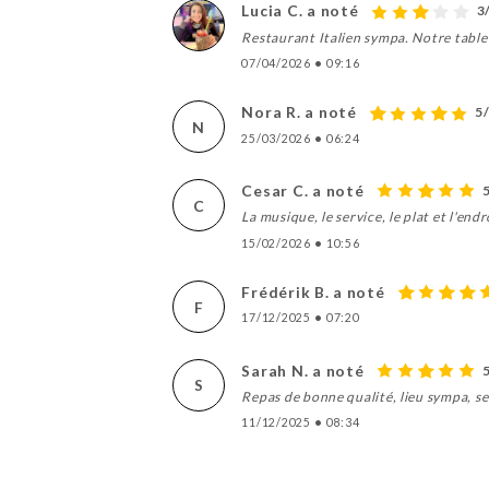
Lucia C. a noté
3
Restaurant Italien sympa. Notre table 
07/04/2026
•
09:16
Nora R. a noté
5
N
25/03/2026
•
06:24
Cesar C. a noté
C
La musique, le service, le plat et l'end
15/02/2026
•
10:56
Frédérik B. a noté
F
17/12/2025
•
07:20
Sarah N. a noté
S
Repas de bonne qualité, lieu sympa, s
11/12/2025
•
08:34