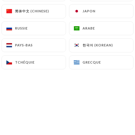
简体中文 (CHINESE)
简体中文 (CHINESE)
JAPON
JAPON
RUSSIE
RUSSIE
ARABE
ARABE
한국어 (KOREAN)
한국어 (KOREAN)
PAYS-BAS
PAYS-BAS
TCHÉQUIE
TCHÉQUIE
GRECQUE
GRECQUE
Pizza Parmigiana