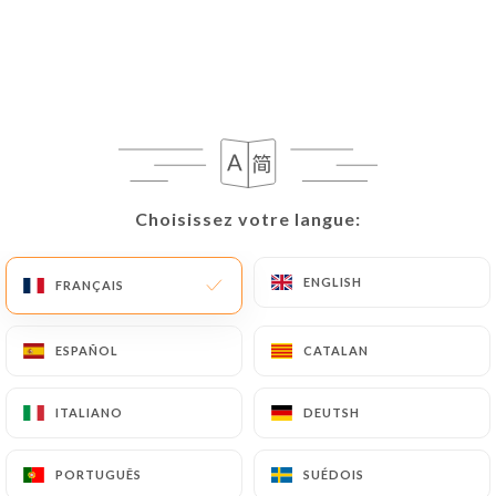
Choisissez votre langue:
Choisissez votre langue:
ENGLISH
ENGLISH
FRANÇAIS
FRANÇAIS
ESPAÑOL
ESPAÑOL
CATALAN
CATALAN
Gnocchi Tartufata
ITALIANO
ITALIANO
DEUTSH
DEUTSH
PORTUGUÊS
PORTUGUÊS
SUÉDOIS
SUÉDOIS