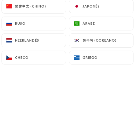
简体中文 (CHINO)
简体中文 (CHINO)
JAPONÉS
JAPONÉS
RUSO
RUSO
ÁRABE
ÁRABE
한국어 (COREANO)
한국어 (COREANO)
NEERLANDÉS
NEERLANDÉS
CHECO
CHECO
GRIEGO
GRIEGO
Pizza Parmigiana