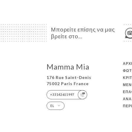
Μπορείτε επίσης να μας
βρείτε στο...
ΑΡΧ
Mamma Mia
ΦΩΤ
176 Rue Saint-Denis
ΚΡΙ
75002 Paris France
ΜΕΝ
ΕΠΑ
+33142611997
ΑΝΑ
ΠΕΡ
EL