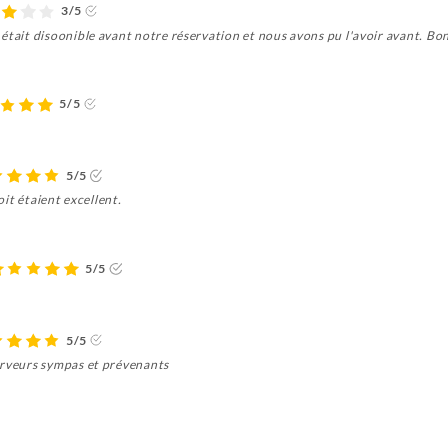
3/5
était disoonible avant notre réservation et nous avons pu l'avoir avant. Bon
5/5
5/5
roit étaient excellent.
5/5
5/5
erveurs sympas et prévenants