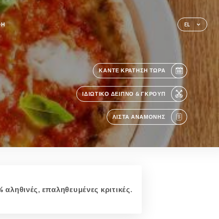
ΦΉ
EL
ΚΆΝΤΕ ΚΡΆΤΗΣΗ ΤΏΡΑ
ΙΔΙΩΤΙΚΌ ΔΕΊΠΝΟ & ΓΚΡΟΥΠ
ΛΊΣΤΑ ΑΝΑΜΟΝΉΣ
 αληθινές, επαληθευμένες κριτικές.