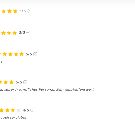
5/5
5/5
5/5
le
5/5
nd super freundliches Personal. Sehr empfehlenswert
4/5
cueil serviable