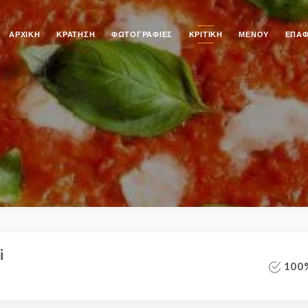
ΑΡΧΙΚΉ
ΚΡΆΤΗΣΗ
ΦΩΤΟΓΡΑΦΊΕΣ
ΚΡΙΤΙΚΉ
ΜΕΝΟΎ
ΕΠΑ
i
100%