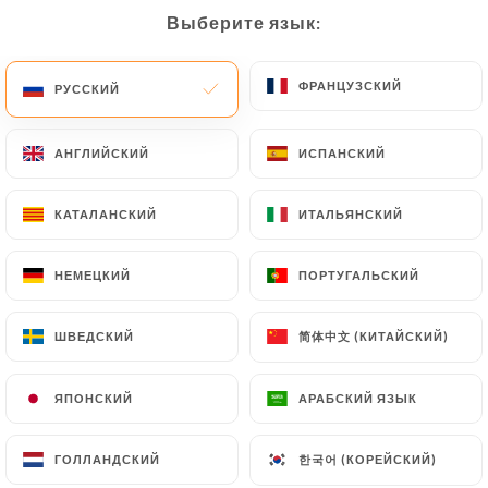
Выберите язык:
Выберите язык:
RU
МЕНЮ
ФРАНЦУЗСКИЙ
ФРАНЦУЗСКИЙ
РУССКИЙ
РУССКИЙ
АНГЛИЙСКИЙ
АНГЛИЙСКИЙ
ИСПАНСКИЙ
ИСПАНСКИЙ
/
ГЛАВНАЯ СТРАНИЦА
СВЯЗАТЬСЯ С НАМИ
КАТАЛАНСКИЙ
КАТАЛАНСКИЙ
ИТАЛЬЯНСКИЙ
ИТАЛЬЯНСКИЙ
Связаться С Нами
НЕМЕЦКИЙ
НЕМЕЦКИЙ
ПОРТУГАЛЬСКИЙ
ПОРТУГАЛЬСКИЙ
简体中文 (КИТАЙСКИЙ)
简体中文 (КИТАЙСКИЙ)
ШВЕДСКИЙ
ШВЕДСКИЙ
ЯПОНСКИЙ
ЯПОНСКИЙ
АРАБСКИЙ ЯЗЫК
АРАБСКИЙ ЯЗЫК
Mamma Mia
한국어 (КОРЕЙСКИЙ)
한국어 (КОРЕЙСКИЙ)
ГОЛЛАНДСКИЙ
ГОЛЛАНДСКИЙ