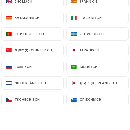
ENGLISCH
ENGLISCH
SPANISCH
SPANISCH
KATALANISCH
KATALANISCH
ITALIENISCH
ITALIENISCH
Planqué dans la rue Saint-Denis, pour
peu qu’on marche un peu vite, on
PORTUGIESISCH
PORTUGIESISCH
SCHWEDISCH
SCHWEDISCH
pourrait presque passer devant ce
restaurant de poche et rater par la
简体中文 (CHINESISCH)
简体中文 (CHINESISCH)
JAPANISCH
JAPANISCH
même occasion les meilleures pizzas du
quartier. Car chez Mamma Mia, on est
RUSSISCH
RUSSISCH
ARABISCH
ARABISCH
pizzaïolos de père en fille, et ça se voit.
한국어 (KOREANISCH)
한국어 (KOREANISCH)
NIEDERLÄNDISCH
NIEDERLÄNDISCH
Tous les jours, une nouvelle pizza est
proposée, en plus de la carte de base.
TSCHECHISCH
TSCHECHISCH
GRIECHISCH
GRIECHISCH
En plus des classiques comme la Regina
ou la Calzone, on trouve aussi des
pizzas plus originales, comme la Miele, à